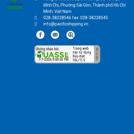
Đĩnh Chi, Phường Sài Gòn, Thành phố Hồ Chí
Minh, Việt Nam
028-38228546 fax: 028-38228545
info@pacificshipping.vn
Trang web
Chứng nhận bởi
này sử dụng
Bảo mật
7-7-2026 9:00:04 PM
SSL/TLS