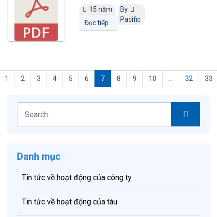
15 năm
By
trước
Pacific
Đọc tiếp
1
2
3
4
5
6
7
8
9
10
...
32
33
Danh mục
Tin tức về hoạt động của công ty
Tin tức về hoạt động của tàu