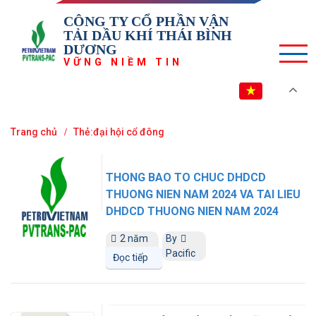
CÔNG TY CỔ PHẦN VẬN
TẢI DẦU KHÍ THÁI BÌNH
DƯƠNG
VỮNG NIỀM TIN
VI
Trang chủ
Thẻ:đại hội cổ đông
THONG BAO TO CHUC DHDCD
THUONG NIEN NAM 2024 VA TAI LIEU
DHDCD THUONG NIEN NAM 2024
2 năm
By
trước
Pacific
Đọc tiếp