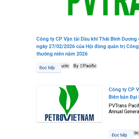
Công ty CP Vận tải Dầu khí Thái Bình Dươn
ngày 27/02/2026 của Hội đồng quản trị Công
thường niên năm 2026
5 tháng trước
By
Pacific
Đọc tiếp
Công ty CP V
Biên bản Đại
PVTrans Pacif
Annual Genera
1 năm trước
Đọc tiếp