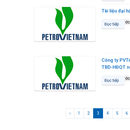
Tài liệu đại 
1 năm trước
Đọc tiếp
Công ty PVTr
TBD-HĐQT ngà
1 năm trước
Đọc tiếp
‹
1
2
3
4
5
6