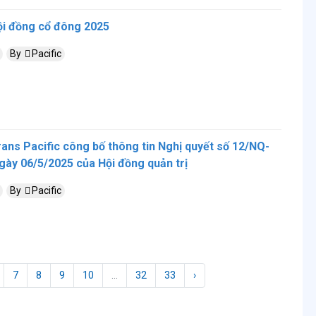
hội đồng cổ đông 2025
By
Pacific
ans Pacific công bố thông tin Nghị quyết số 12/NQ-
y 06/5/2025 của Hội đồng quản trị
By
Pacific
7
8
9
10
...
32
33
›