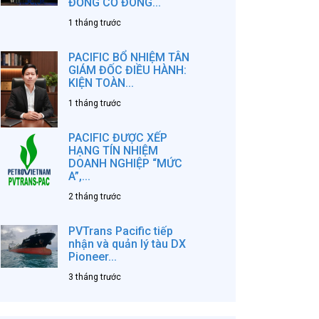
ĐỒNG CỔ ĐÔNG...
1 tháng trước
PACIFIC BỔ NHIỆM TÂN
GIÁM ĐỐC ĐIỀU HÀNH:
KIỆN TOÀN...
1 tháng trước
PACIFIC ĐƯỢC XẾP
HẠNG TÍN NHIỆM
DOANH NGHIỆP “MỨC
A”,...
2 tháng trước
PVTrans Pacific tiếp
nhận và quản lý tàu DX
Pioneer...
3 tháng trước