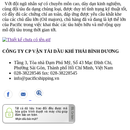
Với đội ngũ nhân sự có chuyên môn cao, dày dạn kinh nghiệm,
cùng đội tàu đa dạng chủng loại, được duy trì tình trạng kỹ thuật tốt,
có đầy đủ các chứng chỉ an toàn, đáp ứng được yêu cầu khắt khe
của các chủ dầu lớn (Oil majors), chủ hàng đã và đang là lợi thế lớn
của Pacific trong việc khai thác các tàu hiện hữu và mở rộng quy
mô đội tàu trong thời gian tới.
CÔNG TY CP VẬN TẢI DẦU KHÍ THÁI BÌNH DƯƠNG
Tầng 3, Tòa nhà Đạm Phú Mỹ, Số 43 Mạc Đĩnh Chi,
Phường Sài Gòn, Thành phố Hồ Chí Minh, Việt Nam
028-38228546 fax: 028-38228545
info@pacificshipping.vn
Tất cả dữ liệu trao đổi đều được mã
hóa giữa trình duyệt và máy chủ giúp
đảm bảo an toàn.
Nhận dấu bảo mật?