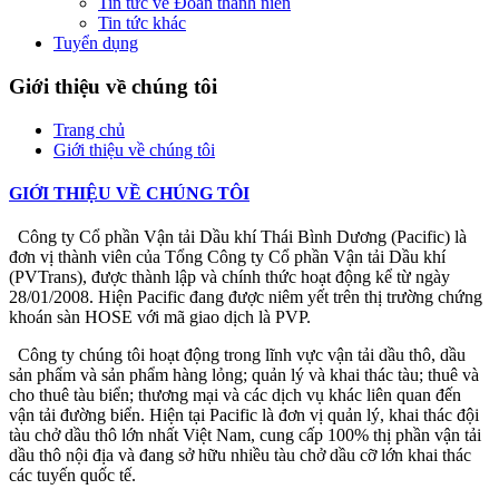
Tin tức về Đoàn thanh niên
Tin tức khác
Tuyển dụng
Giới thiệu về chúng tôi
Trang chủ
Giới thiệu về chúng tôi
GIỚI THIỆU VỀ CHÚNG TÔI
Công ty Cổ phần Vận tải Dầu khí Thái Bình Dương (Pacific) là
đơn vị thành viên của Tổng Công ty Cổ phần Vận tải Dầu khí
(PVTrans), được thành lập và chính thức hoạt động kể từ ngày
28/01/2008. Hiện Pacific đang được niêm yết trên thị trường chứng
khoán sàn HOSE với mã giao dịch là PVP.
Công ty chúng tôi hoạt động trong lĩnh vực vận tải dầu thô, dầu
sản phẩm và sản phẩm hàng lỏng; quản lý và khai thác tàu; thuê và
cho thuê tàu biển; thương mại và các dịch vụ khác liên quan đến
vận tải đường biển. Hiện tại Pacific là đơn vị quản lý, khai thác đội
tàu chở dầu thô lớn nhất Việt Nam, cung cấp 100% thị phần vận tải
dầu thô nội địa và đang sở hữu nhiều tàu chở dầu cỡ lớn khai thác
các tuyến quốc tế.