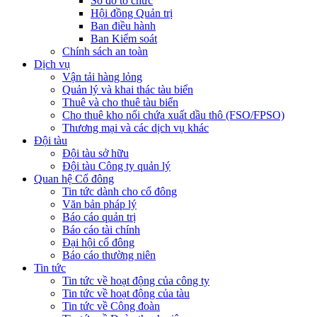
Sơ đồ tổ chức
Hội đồng Quản trị
Ban điều hành
Ban Kiểm soát
Chính sách an toàn
Dịch vụ
Vận tải hàng lỏng
Quản lý và khai thác tàu biển
Thuê và cho thuê tàu biển
Cho thuê kho nổi chứa xuất dầu thô (FSO/FPSO)
Thương mại và các dịch vụ khác
Đội tàu
Đội tàu sở hữu
Đội tàu Công ty quản lý
Quan hệ Cổ đông
Tin tức dành cho cổ đông
Văn bản pháp lý
Báo cáo quản trị
Báo cáo tài chính
Đại hội cổ đông
Báo cáo thường niên
Tin tức
Tin tức về hoạt động của công ty
Tin tức về hoạt động của tàu
Tin tức về Công đoàn