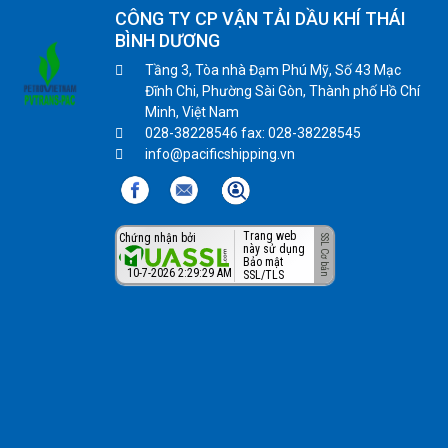
CÔNG TY CP VẬN TẢI DẦU KHÍ THÁI
BÌNH DƯƠNG
Tầng 3, Tòa nhà Đạm Phú Mỹ, Số 43 Mạc
Đĩnh Chi, Phường Sài Gòn, Thành phố Hồ Chí
Minh, Việt Nam
028-38228546 fax: 028-38228545
info@pacificshipping.vn
Trang web
Chứng nhận bởi
này sử dụng
Bảo mật
10-7-2026 2:29:29 AM
SSL/TLS