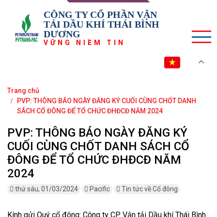
CÔNG TY CỔ PHẦN VẬN
TẢI DẦU KHÍ THÁI BÌNH
DƯƠNG
VỮNG NIỀM TIN
VI
Trang chủ
PVP: THÔNG BÁO NGÀY ĐĂNG KÝ CUỐI CÙNG CHỐT DANH
SÁCH CỔ ĐÔNG ĐỂ TỔ CHỨC ĐHĐCĐ NĂM 2024
PVP: THÔNG BÁO NGÀY ĐĂNG KÝ
CUỐI CÙNG CHỐT DANH SÁCH CỔ
ĐÔNG ĐỂ TỔ CHỨC ĐHĐCĐ NĂM
2024
thứ sáu, 01/03/2024
Pacific
Tin tức về Cổ đông
Kính gửi Quý cổ đông: Công ty CP Vận tải Dầu khí Thái Bình