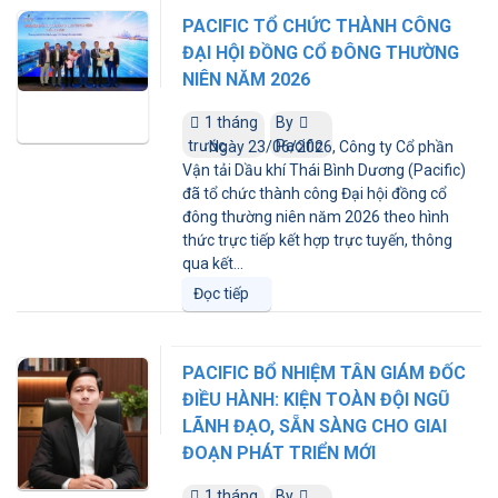
PACIFIC TỔ CHỨC THÀNH CÔNG
ĐẠI HỘI ĐỒNG CỔ ĐÔNG THƯỜNG
NIÊN NĂM 2026
1 tháng
By
trước
Pacific
Ngày 23/06/2026, Công ty Cổ phần
Vận tải Dầu khí Thái Bình Dương (Pacific)
đã tổ chức thành công Đại hội đồng cổ
đông thường niên năm 2026 theo hình
thức trực tiếp kết hợp trực tuyến, thông
qua kết...
Đọc tiếp
PACIFIC BỔ NHIỆM TÂN GIÁM ĐỐC
ĐIỀU HÀNH: KIỆN TOÀN ĐỘI NGŨ
LÃNH ĐẠO, SẴN SÀNG CHO GIAI
ĐOẠN PHÁT TRIỂN MỚI
1 tháng
By