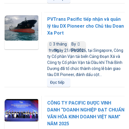
PVTrans Pacific tiếp nhận và quản
lý tàu DX Pioneer cho Chủ tàu Doan
Xa Port
3 tháng
By
trước
Pacific
Ngày 21/04/2026, tại Singapore, Công
ty Cổ phần Vận tải biển Cảng Đoạn Xá và
Công ty Cổ phần Vận tải Dầu khí Thái Bình
Dương đã tổ chức thành công lễ bàn giao
tàu DX Pioneer, đánh dấu cột...
Đọc tiếp
CÔNG TY PACIFIC ĐƯỢC VINH
DANH “DOANH NGHIỆP ĐẠT CHUẨN
VĂN HÓA KINH DOANH VIỆT NAM"
NĂM 2025