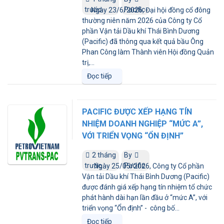
trước
Pacific
Ngày 23/6/2026, Đại hội đồng cổ đông
thường niên năm 2026 của Công ty Cổ
phần Vận tải Dầu khí Thái Bình Dương
(Pacific) đã thông qua kết quả bầu Ông
Phan Công làm Thành viên Hội đồng Quản
trị,...
Đọc tiếp
PACIFIC ĐƯỢC XẾP HẠNG TÍN
NHIỆM DOANH NGHIỆP “MỨC A”,
VỚI TRIỂN VỌNG “ỔN ĐỊNH”
2 tháng
By
trước
Pacific
Ngày 25/05/2026, Công ty Cổ phần
Vận tải Dầu khí Thái Bình Dương (Pacific)
được đánh giá xếp hạng tín nhiệm tổ chức
phát hành dài hạn lần đầu ở “mức A”, với
triển vọng “Ổn định” - công bố...
Đọc tiếp