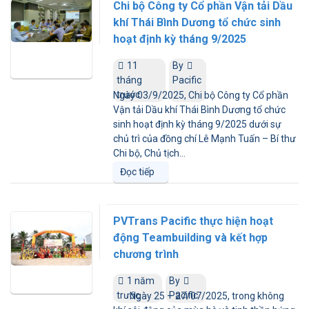
Chi bộ Công ty Cổ phần Vận tải Dầu
khí Thái Bình Dương tổ chức sinh
hoạt định kỳ tháng 9/2025
11
By
tháng
Pacific
trước
Ngày 03/9/2025, Chi bộ Công ty Cổ phần
Vận tải Dầu khí Thái Bình Dương tổ chức
sinh hoạt định kỳ tháng 9/2025 dưới sự
chủ trì của đồng chí Lê Mạnh Tuấn – Bí thư
Chi bộ, Chủ tịch...
Đọc tiếp
PVTrans Pacific thực hiện hoạt
động Teambuilding và kết hợp
chương trình
1 năm
By
trước
Pacific
Ngày 25 – 27/07/2025, trong không