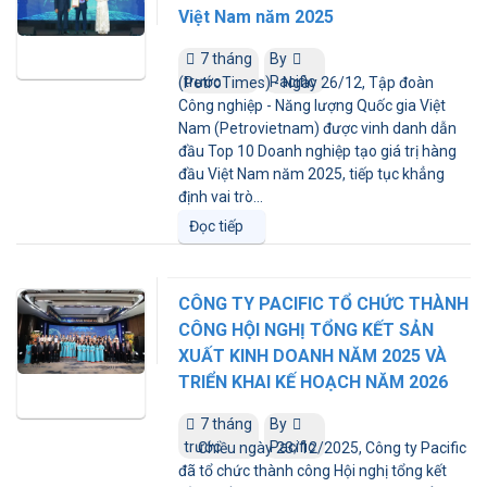
Việt Nam năm 2025
7 tháng
By
trước
Pacific
(PetroTimes) - Ngày 26/12, Tập đoàn
Công nghiệp - Năng lượng Quốc gia Việt
Nam (Petrovietnam) được vinh danh dẫn
đầu Top 10 Doanh nghiệp tạo giá trị hàng
đầu Việt Nam năm 2025, tiếp tục khẳng
định vai trò...
Đọc tiếp
CÔNG TY PACIFIC TỔ CHỨC THÀNH
CÔNG HỘI NGHỊ TỔNG KẾT SẢN
XUẤT KINH DOANH NĂM 2025 VÀ
TRIỂN KHAI KẾ HOẠCH NĂM 2026
7 tháng
By
trước
Pacific
Chiều ngày 23/12/2025, Công ty Pacific
đã tổ chức thành công Hội nghị tổng kết