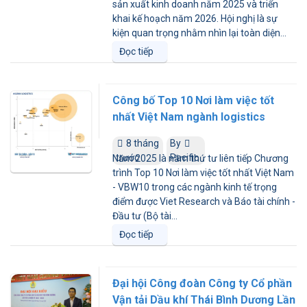
sản xuất kinh doanh năm 2025 và triển
khai kế hoạch năm 2026. Hội nghị là sự
kiện quan trọng nhằm nhìn lại toàn diện...
Đọc tiếp
Công bố Top 10 Nơi làm việc tốt
nhất Việt Nam ngành logistics
8 tháng
By
trước
Pacific
Năm 2025 là năm thứ tư liên tiếp Chương
trình Top 10 Nơi làm việc tốt nhất Việt Nam
- VBW10 trong các ngành kinh tế trọng
điểm được Viet Research và Báo tài chính -
Đầu tư (Bộ tài...
Đọc tiếp
Đại hội Công đoàn Công ty Cổ phần
Vận tải Dầu khí Thái Bình Dương Lần