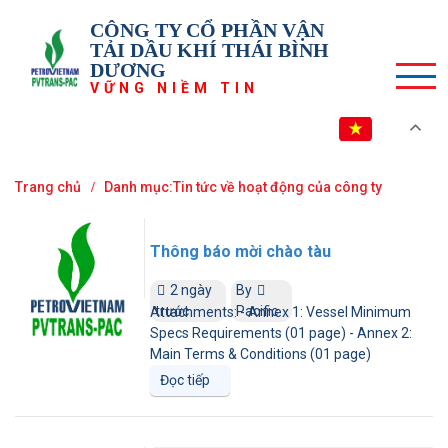
CÔNG TY CỔ PHẦN VẬN
TẢI DẦU KHÍ THÁI BÌNH
DƯƠNG
VỮNG NIỀM TIN
VI
Trang chủ
Danh mục:Tin tức về hoạt động của công ty
Thông báo mời chào tàu
2 ngày
By
trước
Pacific
Attachments: - Annex 1: Vessel Minimum
Specs Requirements (01 page) - Annex 2:
Main Terms & Conditions (01 page)
Đọc tiếp