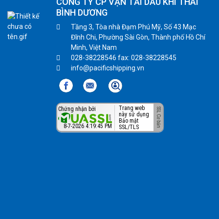
CÔNG TY CP VẬN TẢI DẦU KHÍ THÁI
BÌNH DƯƠNG
Tầng 3, Tòa nhà Đạm Phú Mỹ, Số 43 Mạc
Đĩnh Chi, Phường Sài Gòn, Thành phố Hồ Chí
Minh, Việt Nam
028-38228546 fax: 028-38228545
info@pacificshipping.vn
Trang web
Chứng nhận bởi
này sử dụng
Bảo mật
8-7-2026 4:19:46 PM
SSL/TLS