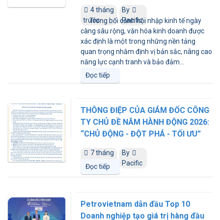
4 tháng
By
trước
Pacific
Trong bối cảnh hội nhập kinh tế ngày
càng sâu rộng, văn hóa kinh doanh được
xác định là một trong những nền tảng
quan trọng nhằm định vị bản sắc, nâng cao
năng lực cạnh tranh và bảo đảm...
Đọc tiếp
THÔNG ĐIỆP CỦA GIÁM ĐỐC CÔNG
TY CHỦ ĐỀ NĂM HÀNH ĐỘNG 2026:
“CHỦ ĐỘNG - ĐỘT PHÁ - TỐI ƯU”
7 tháng
By
trước
Pacific
Đọc tiếp
Petrovietnam dẫn đầu Top 10
Doanh nghiệp tạo giá trị hàng đầu