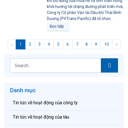
khí sôi động của mùa hè và tinh thần hứng
khởi hướng tới chặng đường phát triển mới,
Công ty Cổ phần Vận tải Dầu khí Thái Bình
Dương (PVTrans Pacific) đã tổ chức...
Đọc tiếp
‹
1
2
3
4
5
6
7
8
9
10
›
Danh mục
Tin tức về hoạt động của công ty
Tin tức về hoạt động của tàu