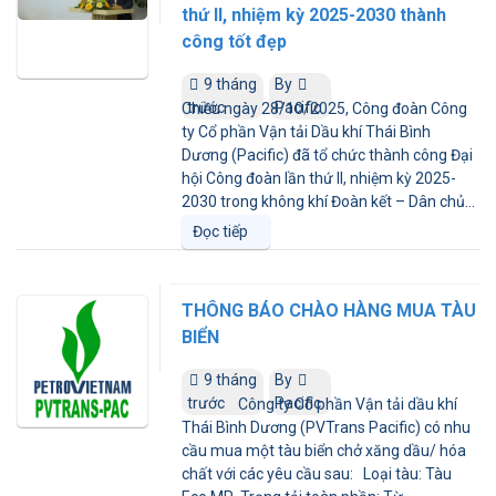
thứ II, nhiệm kỳ 2025-2030 thành
công tốt đẹp
9 tháng
By
trước
Pacific
Chiều ngày 28/10/2025, Công đoàn Công
ty Cổ phần Vận tải Dầu khí Thái Bình
Dương (Pacific) đã tổ chức thành công Đại
hội Công đoàn lần thứ II, nhiệm kỳ 2025-
2030 trong không khí Đoàn kết – Dân chủ...
Đọc tiếp
THÔNG BÁO CHÀO HÀNG MUA TÀU
BIỂN
9 tháng
By
trước
Pacific
Công ty Cổ phần Vận tải dầu khí
Thái Bình Dương (PVTrans Pacific) có nhu
cầu mua một tàu biển chở xăng dầu/ hóa
chất với các yêu cầu sau: Loại tàu: Tàu