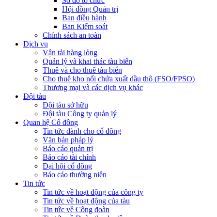
Sơ đồ tổ chức
Hội đồng Quản trị
Ban điều hành
Ban Kiểm soát
Chính sách an toàn
Dịch vụ
Vận tải hàng lỏng
Quản lý và khai thác tàu biển
Thuê và cho thuê tàu biển
Cho thuê kho nổi chứa xuất dầu thô (FSO/FPSO)
Thương mại và các dịch vụ khác
Đội tàu
Đội tàu sở hữu
Đội tàu Công ty quản lý
Quan hệ Cổ đông
Tin tức dành cho cổ đông
Văn bản pháp lý
Báo cáo quản trị
Báo cáo tài chính
Đại hội cổ đông
Báo cáo thường niên
Tin tức
Tin tức về hoạt động của công ty
Tin tức về hoạt động của tàu
Tin tức về Công đoàn