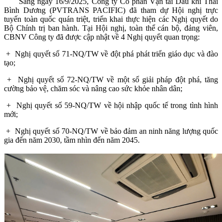
Sáng ngày 16/9/2025, Công ty Cổ phần Vận tải Dầu khí Thái
Bình Dương (PVTRANS PACIFIC) đã tham dự Hội nghị trực
tuyến toàn quốc quán triệt, triển khai thực hiện các Nghị quyết do
Bộ Chính trị ban hành. Tại Hội nghị, toàn thể cán bộ, đảng viên,
CBNV Công ty đã được cập nhật về 4 Nghị quyết quan trọng:
+ Nghị quyết số 71-NQ/TW về đột phá phát triển giáo dục và đào
tạo;
+ Nghị quyết số 72-NQ/TW về một số giải pháp đột phá, tăng
cường bảo vệ, chăm sóc và nâng cao sức khỏe nhân dân;
+ Nghị quyết số 59-NQ/TW về hội nhập quốc tế trong tình hình
mới;
+ Nghị quyết số 70-NQ/TW về bảo đảm an ninh năng lượng quốc
gia đến năm 2030, tầm nhìn đến năm 2045.