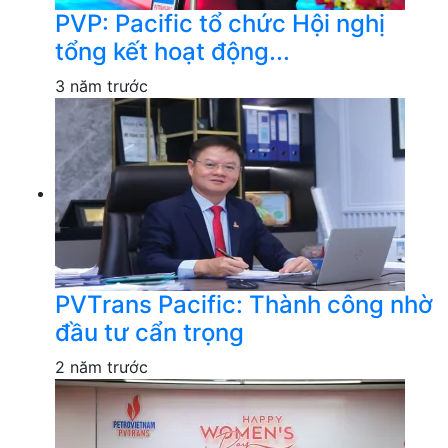
PVP: Pacific tổ chức Hội nghị
tổng kết hoạt động...
3 năm trước
PVTrans Pacific: Thành công nhờ
đầu tư cẩn trọng
2 năm trước