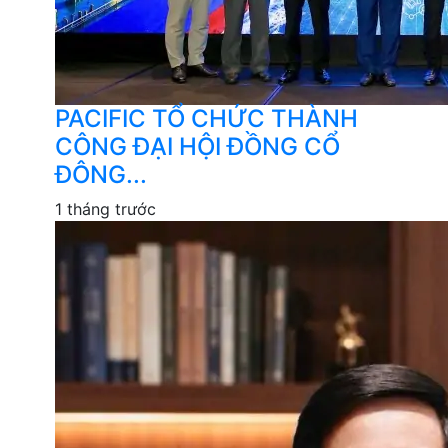
PACIFIC TỔ CHỨC THÀNH
CÔNG ĐẠI HỘI ĐỒNG CỔ
ĐÔNG...
1 tháng trước