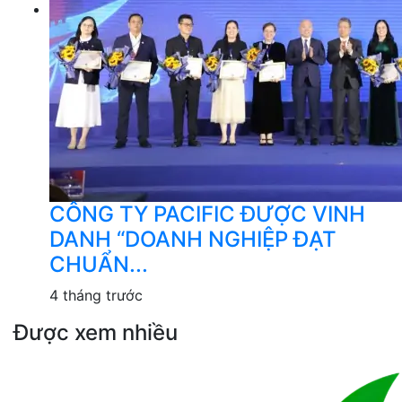
CÔNG TY PACIFIC ĐƯỢC VINH
DANH “DOANH NGHIỆP ĐẠT
CHUẨN...
4 tháng trước
Được xem nhiều