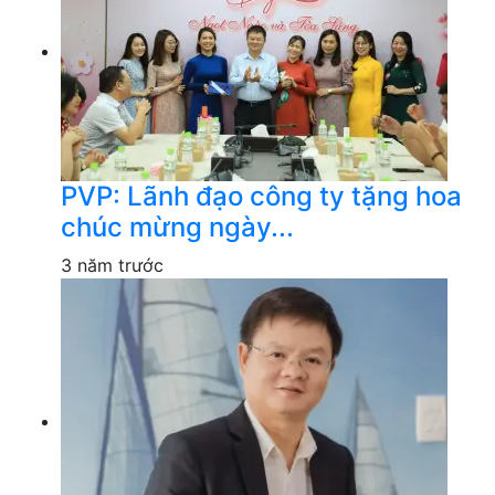
PVP: Lãnh đạo công ty tặng hoa
chúc mừng ngày...
3 năm trước