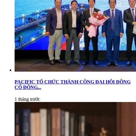
PACIFIC TỔ CHỨC THÀNH CÔNG ĐẠI HỘI ĐỒNG
CỔ ĐÔNG...
1 tháng trước