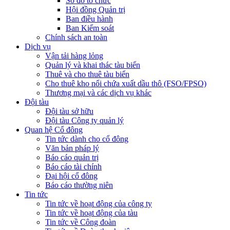
Sơ đồ tổ chức
Hội đồng Quản trị
Ban điều hành
Ban Kiểm soát
Chính sách an toàn
Dịch vụ
Vận tải hàng lỏng
Quản lý và khai thác tàu biển
Thuê và cho thuê tàu biển
Cho thuê kho nổi chứa xuất dầu thô (FSO/FPSO)
Thương mại và các dịch vụ khác
Đội tàu
Đội tàu sở hữu
Đội tàu Công ty quản lý
Quan hệ Cổ đông
Tin tức dành cho cổ đông
Văn bản pháp lý
Báo cáo quản trị
Báo cáo tài chính
Đại hội cổ đông
Báo cáo thường niên
Tin tức
Tin tức về hoạt động của công ty
Tin tức về hoạt động của tàu
Tin tức về Công đoàn