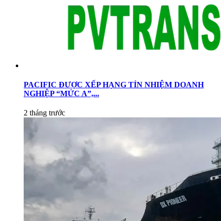
PACIFIC ĐƯỢC XẾP HẠNG TÍN NHIỆM DOANH
NGHIỆP “MỨC A”,...
2 tháng trước