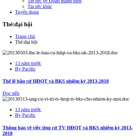
Tin tức về Đoàn thanh niên
Tin tức khác
Tuyển dụng
Thẻ:đại hội
Trang chủ
Thẻ:đại hội
13 năm trước
By
Pacific
Thể lệ bầu cử HĐQT và BKS nhiệm kỳ 2013-2018
Đọc tiếp
13 năm trước
By
Pacific
Thông báo về việc ứng cử TV HĐQT và BKS nhiệm kỳ 2013-
2018