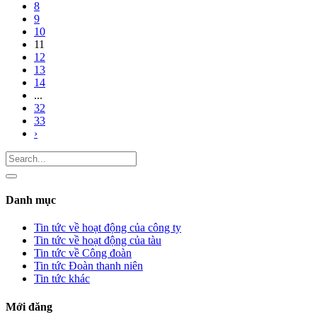
8
9
10
11
12
13
14
...
32
33
›
Danh mục
Tin tức về hoạt động của công ty
Tin tức về hoạt động của tàu
Tin tức về Công đoàn
Tin tức Đoàn thanh niên
Tin tức khác
Mới đăng