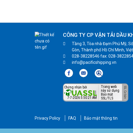
CÔNG TY CP VẬN TẢI DẦU K
Tầng 3, Tòa nhà Đạm Phú Mỹ, Số
Gòn, Thành phố Hồ Chí Minh, Việ
028-38228546 fax: 028-382285
info@pacificshipping.vn
Trang web
Chứng nhận bởi
này sử dụng
Bảo mật
7-7-2026 5:50:21 AM
SSL/TLS
Privacy Policy
FAQ
Bảo mật thông tin