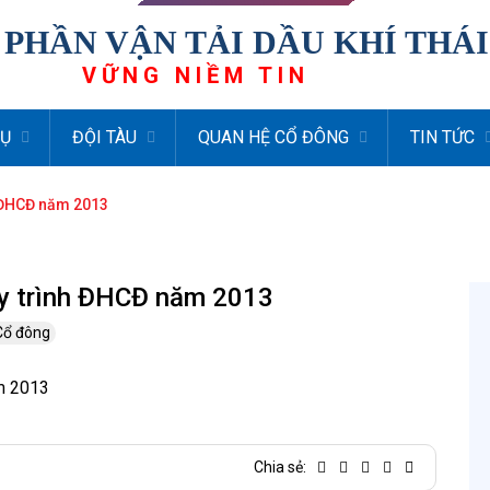
 PHẦN VẬN TẢI DẦU KHÍ THÁ
VỮNG NIỀM TIN
VỤ
ĐỘI TÀU
QUAN HỆ CỔ ĐÔNG
TIN TỨC
h ĐHCĐ năm 2013
ty trình ĐHCĐ năm 2013
 Cổ đông
ăm 2013
Chia sẻ: