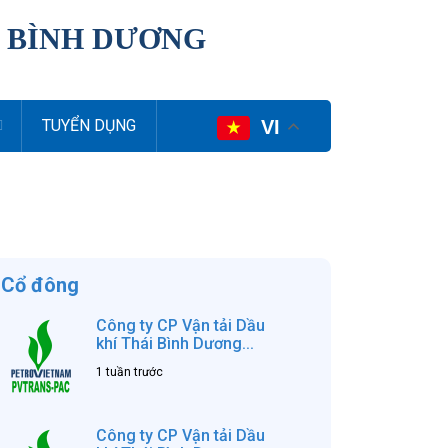
I BÌNH DƯƠNG
VI
TUYỂN DỤNG
Cổ đông
Công ty CP Vận tải Dầu
khí Thái Bình Dương...
1 tuần trước
Công ty CP Vận tải Dầu