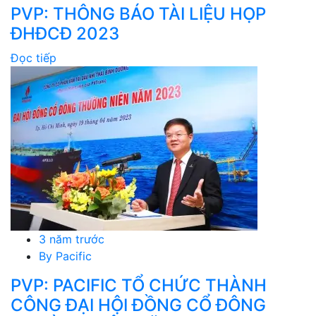
PVP: THÔNG BÁO TÀI LIỆU HỌP
ĐHĐCĐ 2023
Đọc tiếp
3 năm trước
By
Pacific
PVP: PACIFIC TỔ CHỨC THÀNH
CÔNG ĐẠI HỘI ĐỒNG CỔ ĐÔNG