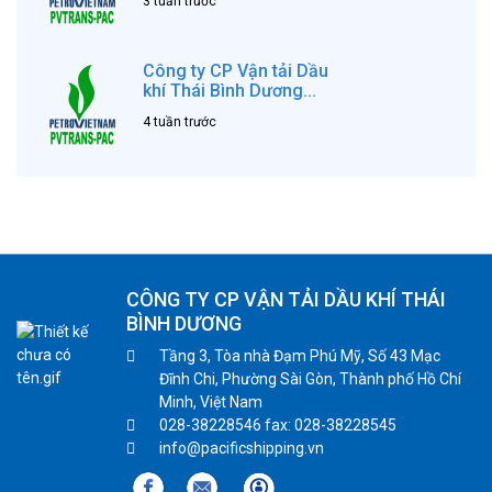
3 tuần trước
Công ty CP Vận tải Dầu
khí Thái Bình Dương...
4 tuần trước
CÔNG TY CP VẬN TẢI DẦU KHÍ THÁI
BÌNH DƯƠNG
Tầng 3, Tòa nhà Đạm Phú Mỹ, Số 43 Mạc
Đĩnh Chi, Phường Sài Gòn, Thành phố Hồ Chí
Minh, Việt Nam
028-38228546 fax: 028-38228545
info@pacificshipping.vn