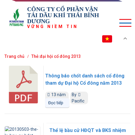
CÔNG TY CỔ PHẦN VẬN
TẢI DẦU KHÍ THÁI BÌNH
DƯƠNG
VỮNG NIỀM TIN
VI
Trang chủ
Thẻ:đại hội cổ đông 2013
Thông báo chốt danh sách cổ đông
tham dự Đại hộ Cổ đông năm 2013
13 năm
By
trước
Pacific
Đọc tiếp
Thể lệ bầu cử HĐQT và BKS nhiệm