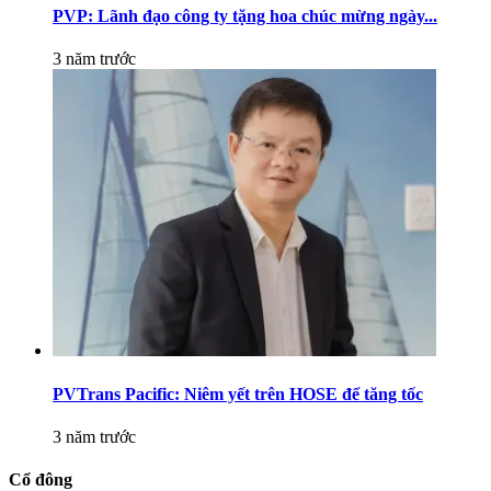
PVP: Lãnh đạo công ty tặng hoa chúc mừng ngày...
3 năm trước
PVTrans Pacific: Niêm yết trên HOSE để tăng tốc
3 năm trước
Cổ đông