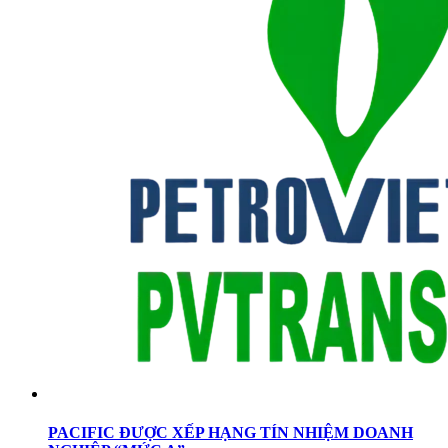
PACIFIC ĐƯỢC XẾP HẠNG TÍN NHIỆM DOANH