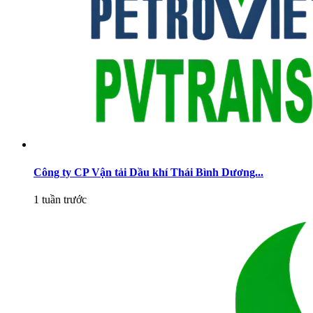
Công ty CP Vận tải Dầu khí Thái Bình Dương...
1 tuần trước