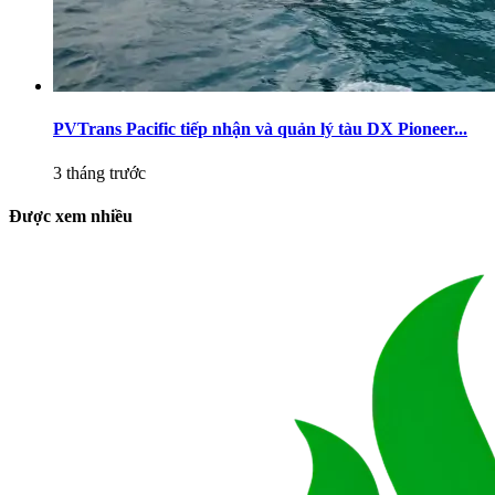
PVTrans Pacific tiếp nhận và quản lý tàu DX Pioneer...
3 tháng trước
Được xem nhiều