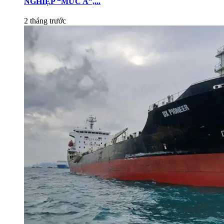
NGHIỆP “MỨC A”,...
2 tháng trước