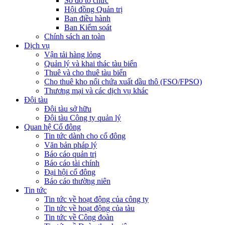
Sơ đồ tổ chức
Hội đồng Quản trị
Ban điều hành
Ban Kiểm soát
Chính sách an toàn
Dịch vụ
Vận tải hàng lỏng
Quản lý và khai thác tàu biển
Thuê và cho thuê tàu biển
Cho thuê kho nổi chứa xuất dầu thô (FSO/FPSO)
Thương mại và các dịch vụ khác
Đội tàu
Đội tàu sở hữu
Đội tàu Công ty quản lý
Quan hệ Cổ đông
Tin tức dành cho cổ đông
Văn bản pháp lý
Báo cáo quản trị
Báo cáo tài chính
Đại hội cổ đông
Báo cáo thường niên
Tin tức
Tin tức về hoạt động của công ty
Tin tức về hoạt động của tàu
Tin tức về Công đoàn