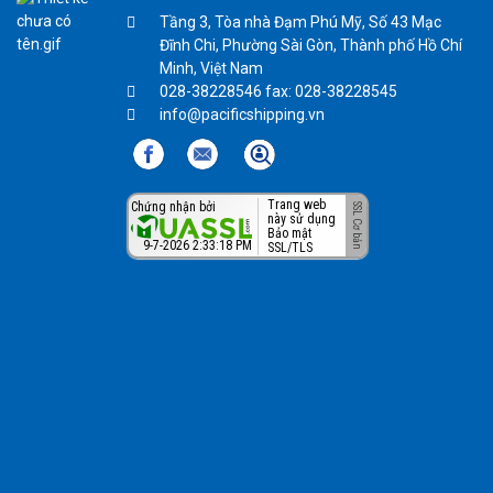
Tầng 3, Tòa nhà Đạm Phú Mỹ, Số 43 Mạc
Đĩnh Chi, Phường Sài Gòn, Thành phố Hồ Chí
Minh, Việt Nam
028-38228546 fax: 028-38228545
info@pacificshipping.vn
Trang web
Chứng nhận bởi
này sử dụng
Bảo mật
9-7-2026 2:33:18 PM
SSL/TLS