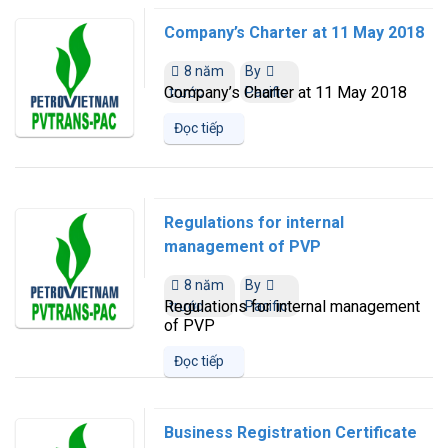
Company’s Charter at 11 May 2018
8 năm
By
Company’s Charter at 11 May 2018
trước
Pacific
Đọc tiếp
Regulations for internal
management of PVP
8 năm
By
Regulations for internal management
trước
Pacific
of PVP
Đọc tiếp
Business Registration Certificate