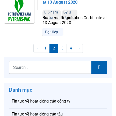
at 13 August 2020
5 năm
By
Business Registration Certificate at
trước
Pacific
13 August 2020
Đọc tiếp
‹
1
2
3
4
›
Danh mục
Tin tức về hoạt động của công ty
Tin tức về hoạt động của tàu