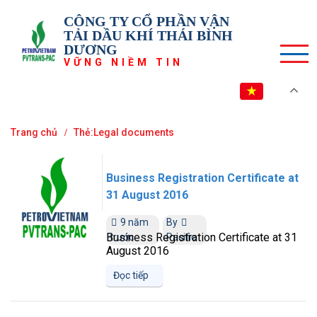
CÔNG TY CỔ PHẦN VẬN
TẢI DẦU KHÍ THÁI BÌNH
DƯƠNG
VỮNG NIỀM TIN
VI
Trang chủ
Thẻ:Legal documents
Business Registration Certificate at
31 August 2016
9 năm
By
Business Registration Certificate at 31
trước
Pacific
August 2016
Đọc tiếp