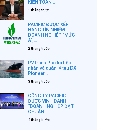
KIỆN TOÀN...
1 tháng trước
PACIFIC ĐƯỢC XẾP
HẠNG TÍN NHIỆM
DOANH NGHIỆP “MỨC
A”,...
2 tháng trước
PVTrans Pacific tiếp
nhận và quản lý tàu DX
Pioneer...
3 tháng trước
CÔNG TY PACIFIC
ĐƯỢC VINH DANH
“DOANH NGHIỆP ĐẠT
CHUẨN...
4 tháng trước