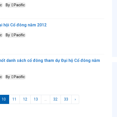
c
By
Pacific
ại hội Cổ đông năm 2012
c
By
Pacific
ốt danh sách cổ đông tham dự Đại hộ Cổ đông năm
c
By
Pacific
10
11
12
13
...
32
33
›