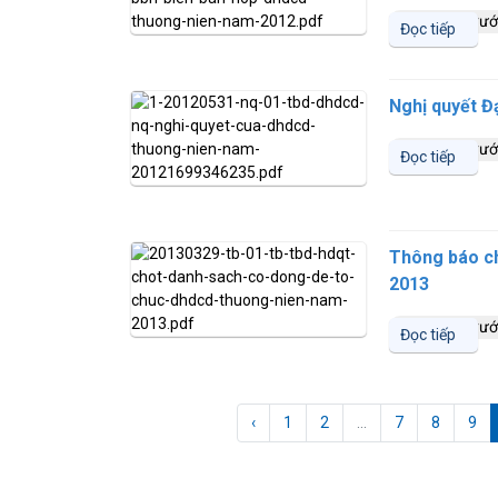
14 năm trướ
Đọc tiếp
Nghị quyết Đ
14 năm trướ
Đọc tiếp
Thông báo ch
2013
13 năm trướ
Đọc tiếp
‹
1
2
...
7
8
9