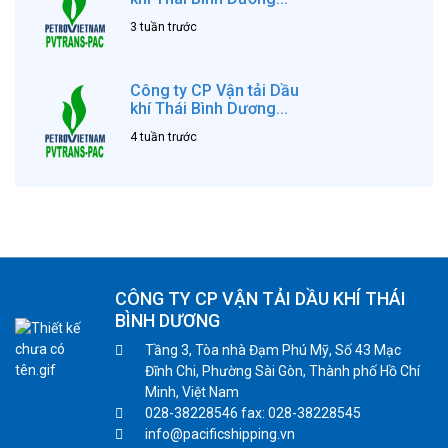
3 tuần trước
Công ty CP Vận tải Dầu
khí Thái Bình Dương...
4 tuần trước
CÔNG TY CP VẬN TẢI DẦU KHÍ THÁI
BÌNH DƯƠNG
Tầng 3, Tòa nhà Đạm Phú Mỹ, Số 43 Mạc
Đĩnh Chi, Phường Sài Gòn, Thành phố Hồ Chí
Minh, Việt Nam
028-38228546 fax: 028-38228545
info@pacificshipping.vn