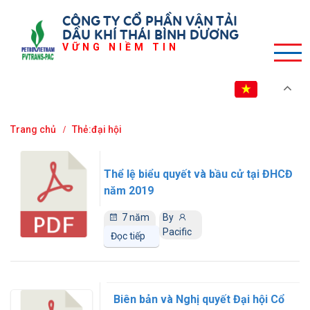
CÔNG TY CỔ PHẦN VẬN TẢI
DẦU KHÍ THÁI BÌNH DƯƠNG
VỮNG NIỀM TIN
VI
Trang chủ
Thẻ:đại hội
Thể lệ biểu quyết và bầu cử tại ĐHCĐ
năm 2019
7 năm
By
trước
Pacific
Đọc tiếp
Biên bản và Nghị quyết Đại hội Cổ