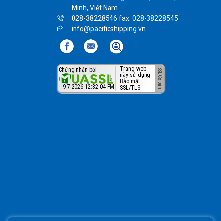
Minh, Việt Nam
028-38228546 fax: 028-38228545
info@pacificshipping.vn
Trang web
Chứng nhận bởi
này sử dụng
Bảo mật
9-7-2026 12:32:04 PM
SSL/TLS