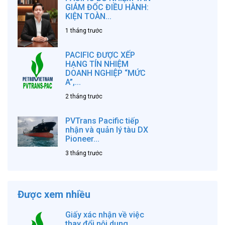
GIÁM ĐỐC ĐIỀU HÀNH:
KIỆN TOÀN...
1 tháng trước
PACIFIC ĐƯỢC XẾP
HẠNG TÍN NHIỆM
DOANH NGHIỆP “MỨC
A”,...
2 tháng trước
PVTrans Pacific tiếp
nhận và quản lý tàu DX
Pioneer...
3 tháng trước
Được xem nhiều
Giấy xác nhận về việc
thay đổi nội dung