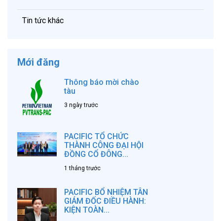
Tin tức khác
Mới đăng
Thông báo mời chào
tàu
3 ngày trước
PACIFIC TỔ CHỨC
THÀNH CÔNG ĐẠI HỘI
ĐỒNG CỔ ĐÔNG...
1 tháng trước
PACIFIC BỔ NHIỆM TÂN
GIÁM ĐỐC ĐIỀU HÀNH:
KIỆN TOÀN...