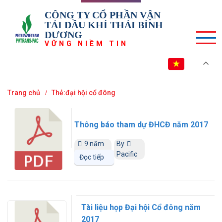
CÔNG TY CỔ PHẦN VẬN
TẢI DẦU KHÍ THÁI BÌNH
DƯƠNG
VỮNG NIỀM TIN
VI
Trang chủ
Thẻ:đại hội cổ đông
Thông báo tham dự ĐHCĐ năm 2017
9 năm
By
trước
Pacific
Đọc tiếp
Tài liệu họp Đại hội Cổ đông năm
2017