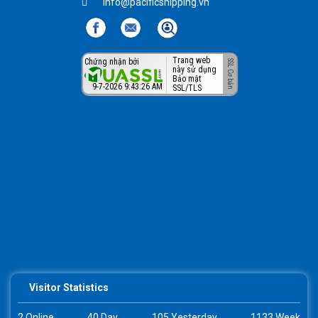
info@pacificshipping.vn
Trang web
Chứng nhận bởi
này sử dụng
Bảo mật
9-7-2026 9:43:26 AM
SSL/TLS
Visitor Statistics
2 Online
40 Day
105 Yesterday
1133 Week