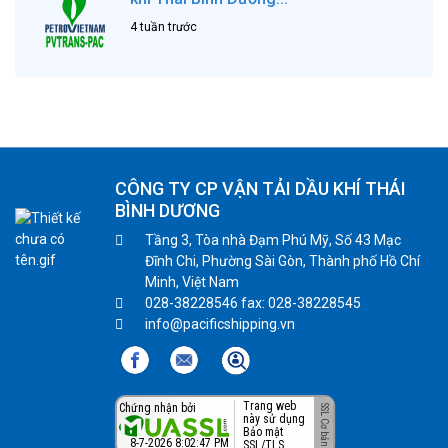
4 tuần trước
CÔNG TY CP VẬN TẢI DẦU KHÍ THÁI
BÌNH DƯƠNG
Tầng 3, Tòa nhà Đạm Phú Mỹ, Số 43 Mạc
Đĩnh Chi, Phường Sài Gòn, Thành phố Hồ Chí
Minh, Việt Nam
028-38228546 fax: 028-38228545
info@pacificshipping.vn
Trang web
Chứng nhận bởi
này sử dụng
Bảo mật
8-7-2026 8:02:47 PM
SSL/TLS