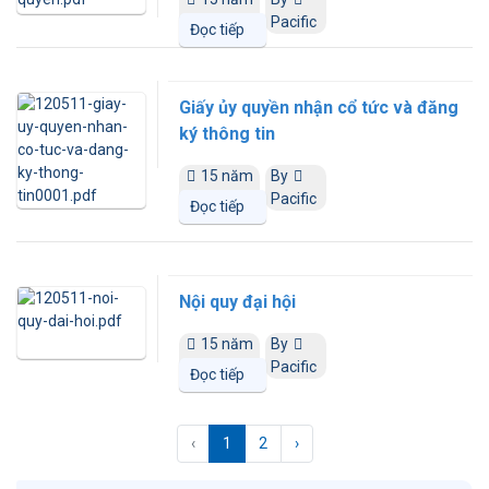
trước
Pacific
Đọc tiếp
Giấy ủy quyền nhận cổ tức và đăng
ký thông tin
15 năm
By
trước
Pacific
Đọc tiếp
Nội quy đại hội
15 năm
By
trước
Pacific
Đọc tiếp
‹
1
2
›