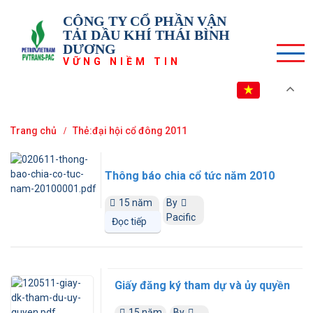
CÔNG TY CỔ PHẦN VẬN
TẢI DẦU KHÍ THÁI BÌNH
DƯƠNG
VỮNG NIỀM TIN
VI
Trang chủ
Thẻ:đại hội cổ đông 2011
Thông báo chia cổ tức năm 2010
15 năm
By
trước
Pacific
Đọc tiếp
Giấy đăng ký tham dự và ủy quyền
15 năm
By