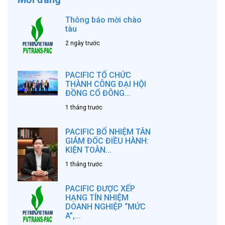
Thông báo mời chào
tàu
2 ngày trước
PACIFIC TỔ CHỨC
THÀNH CÔNG ĐẠI HỘI
ĐỒNG CỔ ĐÔNG...
1 tháng trước
PACIFIC BỔ NHIỆM TÂN
GIÁM ĐỐC ĐIỀU HÀNH:
KIỆN TOÀN...
1 tháng trước
PACIFIC ĐƯỢC XẾP
HẠNG TÍN NHIỆM
DOANH NGHIỆP “MỨC
A”,...