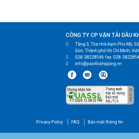
CÔNG TY CP VẬN TẢI DẦU K
Tầng 3, Tòa nhà Đạm Phú Mỹ, Số
Gòn, Thành phố Hồ Chí Minh, Việ
028-38228546 fax: 028-382285
info@pacificshipping.vn
Trang web
Chứng nhận bởi
này sử dụng
Bảo mật
7-7-2026 12:08:32 PM
SSL/TLS
Privacy Policy
FAQ
Bảo mật thông tin