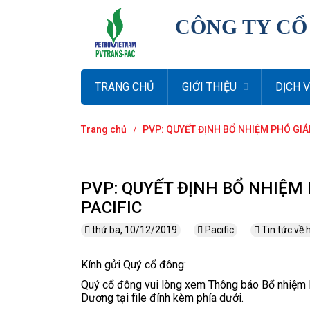
CÔNG TY CỔ
TRANG CHỦ
GIỚI THIỆU
DỊCH 
Trang chủ
PVP: QUYẾT ĐỊNH BỔ NHIỆM PHÓ GI
PVP: QUYẾT ĐỊNH BỔ NHIỆM
PACIFIC
thứ ba, 10/12/2019
Pacific
Tin tức về 
Kính gửi Quý cổ đông:
Quý cổ đông vui lòng xem Thông báo Bổ nhiệm 
Dương tại file đính kèm phía dưới.