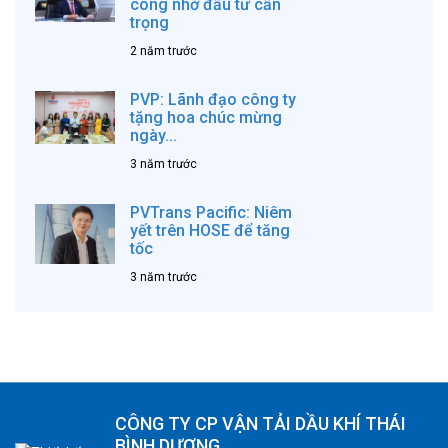
công nhờ đầu tư cẩn
trọng
2 năm trước
PVP: Lãnh đạo công ty
tặng hoa chúc mừng
ngày...
3 năm trước
PVTrans Pacific: Niêm
yết trên HOSE để tăng
tốc
3 năm trước
CÔNG TY CP VẬN TẢI DẦU KHÍ THÁI
BÌNH DƯƠNG