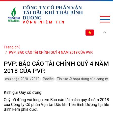
CÔNG TY CỔ PHẦN VẬN
TẢI DẦU KHÍ THÁI BÌNH
DƯƠNG
VỮNG NIỀM TIN
VI
Trang chủ
PVP: BÁO CÁO TÀI CHÍNH QUÝ 4 NĂM 2018 CỦA PVP.
PVP: BÁO CÁO TÀI CHÍNH QUÝ 4 NĂM
2018 CỦA PVP.
chủ nhật, 20/01/2019
Pacific
Tin tức về hoạt động của công ty
Kính gửi Quý cổ đông:
Quý cổ đông vui lòng xem Báo cáo tài chính quý 4 năm 2018
của Công ty Cổ phần Vận tải Dầu khí Thái Bình Dương tại file
đính kèm phía dưới.