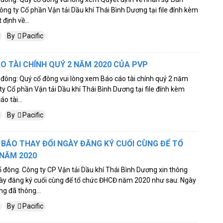
ng ty Cổ phần Vận tải Dầu khí Thái Bình Dương tại file đính kèm
 định về...
By
Pacific
O TÀI CHÍNH QUÝ 2 NĂM 2020 CỦA PVP
 đông: Quý cổ đông vui lòng xem Báo cáo tài chính quý 2 năm
y Cổ phần Vận tải Dầu khí Thái Bình Dương tại file đính kèm
o tài...
By
Pacific
 BÁO THAY ĐỔI NGÀY ĐĂNG KÝ CUỐI CÙNG ĐỂ TỔ
NĂM 2020
ổ đông. Công ty CP Vận tải Dầu khí Thái Bình Dương xin thông
gày đăng ký cuối cùng để tổ chức ĐHCĐ năm 2020 như sau: Ngày
ng đã thông...
By
Pacific