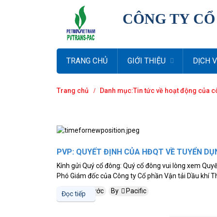
CÔNG TY CỔ
TRANG CHỦ
GIỚI THIỆU
DỊCH 
Trang chủ
Danh mục:Tin tức về hoạt động của c
PVP: QUYẾT ĐỊNH CỦA HĐQT VỀ TUYỂN DỤ
Kính gửi Quý cổ đông: Quý cổ đông vui lòng xem Quyết
Phó Giám đốc của Công ty Cổ phần Vận tải Dầu khí Th
5 năm trước
By
Pacific
Đọc tiếp