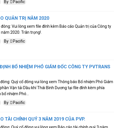
By
Pacific
ÁO QUẢN TRỊ NĂM 2020
 đông: Vui lòng xem file đính kèm Báo cáo Quản trị của Công ty
 năm 2020. Trân trọng!.
By
Pacific
 ĐỊNH BỔ NHIỆM PHÓ GIÁM ĐỐC CÔNG TY PVTRANS
ổ đông: Quý cổ đông vui lòng xem Thông báo Bổ nhiệm Phó Giám
phần Vận tải Dầu khí Thái Bình Dương tại file đính kèm phía
h bổ nhiệm Phó...
By
Pacific
O TÀI CHÍNH QUÝ 3 NĂM 2019 CỦA PVP.
 đông: Quý cổ đông vui lòng xem Báo cáo tài chính quý 3 năm