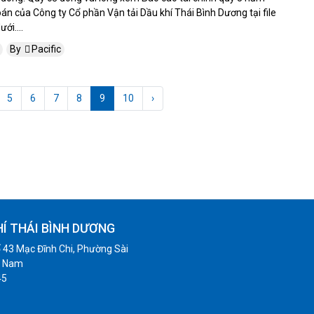
án của Công ty Cổ phần Vận tải Dầu khí Thái Bình Dương tại file
ới....
By
Pacific
5
6
7
8
9
10
›
HÍ THÁI BÌNH DƯƠNG
 43 Mạc Đĩnh Chi, Phường Sài
t Nam
45