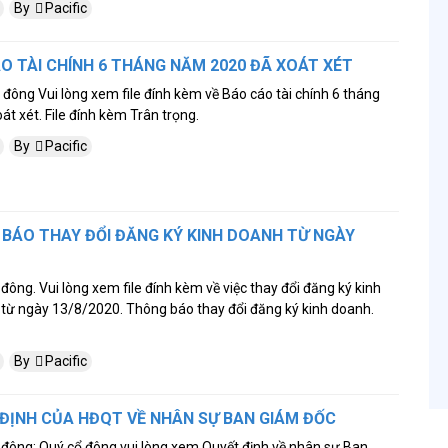
By
Pacific
O TÀI CHÍNH 6 THÁNG NĂM 2020 ĐÃ XOÁT XÉT
 đông Vui lòng xem file đính kèm về Báo cáo tài chính 6 tháng
t xét. File đính kèm Trân trọng.
By
Pacific
 BÁO THAY ĐỔI ĐĂNG KÝ KINH DOANH TỪ NGÀY
 đông. Vui lòng xem file đính kèm về việc thay đổi đăng ký kinh
từ ngày 13/8/2020. Thông báo thay đổi đăng ký kinh doanh.
By
Pacific
 ĐỊNH CỦA HĐQT VỀ NHÂN SỰ BAN GIÁM ĐỐC
 đông: Quý cổ đông vui lòng xem Quyết định về nhân sự Ban