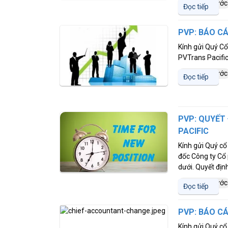
6 năm trước
Đọc tiếp
PVP: BÁO C
Kính gửi Quý Cổ
PVTrans Pacific
6 năm trước
Đọc tiếp
PVP: QUYẾT
PACIFIC
Kính gửi Quý c
đốc Công ty Cổ 
dưới. Quyết địn
6 năm trước
Đọc tiếp
PVP: BÁO CÁ
Kính gửi Quý cổ