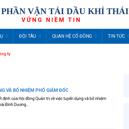
 PHẦN VẬN TẢI DẦU KHÍ THÁ
VỮNG NIỀM TIN
VỤ
ĐỘI TÀU
QUAN HỆ CỔ ĐÔNG
TIN TỨC
ông ty
NG VÀ BỔ NHIỆM PHÓ GIÁM ĐỐC
 định của Hội đồng Quản trị về việc tuyển dụng và bổ nhiệm
ái Bình Dương...