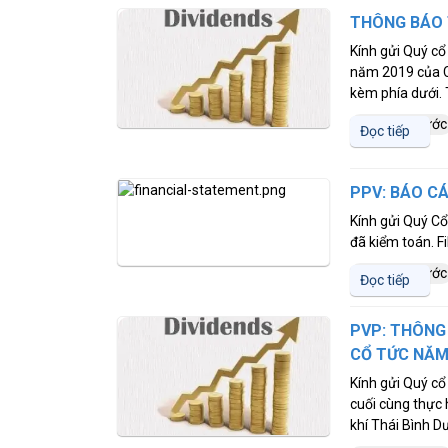
THÔNG BÁO 
Kính gửi Quý cổ
năm 2019 của Cô
kèm phía dưới. 
5 năm trước
Đọc tiếp
PPV: BÁO CÁ
Kính gửi Quý Cổ
đã kiểm toán. F
5 năm trước
Đọc tiếp
PVP: THÔNG
CỔ TỨC NĂM
Kính gửi Quý c
cuối cùng thực 
khí Thái Bình Dư