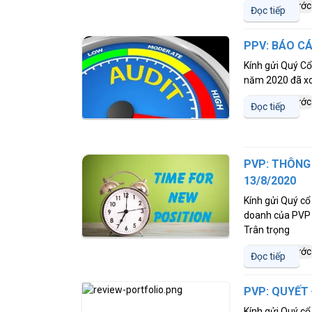
5 năm trước
Đọc tiếp
PPV: BÁO CÁ
Kính gửi Quý Cổ
năm 2020 đã xoá
5 năm trước
Đọc tiếp
PVP: THÔNG
13/8/2020
Kính gửi Quý cổ
doanh của PVP 
Trân trọng
5 năm trước
Đọc tiếp
PVP: QUYẾT
Kính gửi Quý cổ