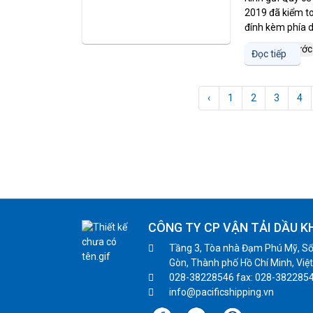
2019 đã kiểm to
đính kèm phía dư
6 năm trước
Đọc tiếp
‹
1
2
3
4
CÔNG TY CP VẬN TẢI DẦU K
Tầng 3, Tòa nhà Đạm Phú Mỹ, Số
Gòn, Thành phố Hồ Chí Minh, Việ
028-38228546 fax: 028-382285
info@pacificshipping.vn