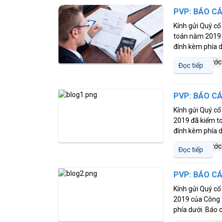
PVP: BÁO CÁ
Kính gửi Quý cổ
toán năm 2019 c
đính kèm phía dư
6 năm trước
Đọc tiếp
PVP: BÁO CÁ
Kính gửi Quý cổ
2019 đã kiểm to
đính kèm phía dư
6 năm trước
Đọc tiếp
PVP: BÁO CÁ
Kính gửi Quý cổ
2019 của Công t
phía dưới. Báo c