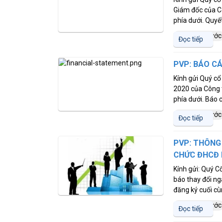
Giám đốc của Cô
phía dưới. Quyết
6 năm trước
Đọc tiếp
PVP: BÁO CÁ
Kính gửi Quý cổ
2020 của Công t
phía dưới. Báo cá
6 năm trước
Đọc tiếp
PVP: THÔNG
CHỨC ĐHCĐ 
Kính gửi: Quý C
báo thay đổi n
đăng ký cuối cù
6 năm trước
Đọc tiếp