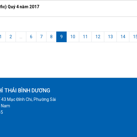
fic) Quý 4 năm 2017
1
2
...
6
7
8
9
10
11
12
13
14
1
HÍ THÁI BÌNH DƯƠNG
 43 Mạc Đĩnh Chi, Phường Sài
t Nam
45