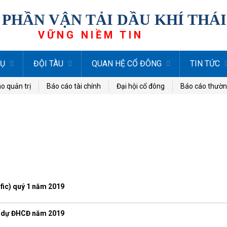
 PHẦN VẬN TẢI DẦU KHÍ THÁ
VỮNG NIỀM TIN
VỤ
ĐỘI TÀU
QUAN HỆ CỔ ĐÔNG
TIN TỨC
o quản trị
Báo cáo tài chính
Đại hội cổ đông
Báo cáo thườn
fic) quý 1 năm 2019
m dự ĐHCĐ năm 2019