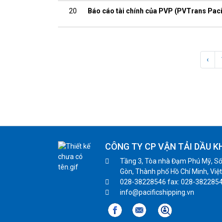
20
Báo cáo tài chính của PVP (PVTrans Paci
‹
CÔNG TY CP VẬN TẢI DẦU K
Tầng 3, Tòa nhà Đạm Phú Mỹ, Số
Gòn, Thành phố Hồ Chí Minh, Việ
028-38228546 fax: 028-382285
info@pacificshipping.vn