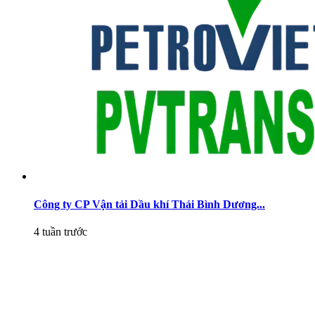
Công ty CP Vận tải Dầu khí Thái Bình Dương...
4 tuần trước