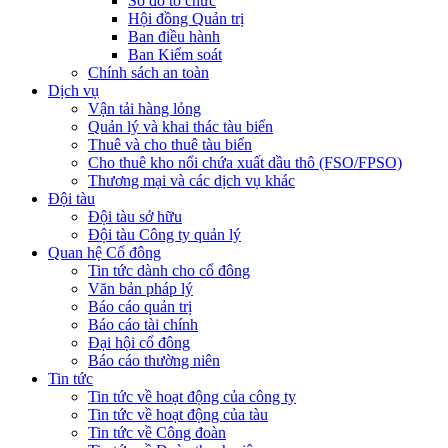
Sơ đồ tổ chức
Hội đồng Quản trị
Ban điều hành
Ban Kiểm soát
Chính sách an toàn
Dịch vụ
Vận tải hàng lỏng
Quản lý và khai thác tàu biển
Thuê và cho thuê tàu biển
Cho thuê kho nổi chứa xuất dầu thô (FSO/FPSO)
Thương mại và các dịch vụ khác
Đội tàu
Đội tàu sở hữu
Đội tàu Công ty quản lý
Quan hệ Cổ đông
Tin tức dành cho cổ đông
Văn bản pháp lý
Báo cáo quản trị
Báo cáo tài chính
Đại hội cổ đông
Báo cáo thường niên
Tin tức
Tin tức về hoạt động của công ty
Tin tức về hoạt động của tàu
Tin tức về Công đoàn