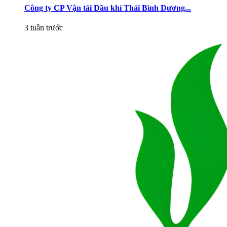
Công ty CP Vận tải Dầu khí Thái Bình Dương...
3 tuần trước