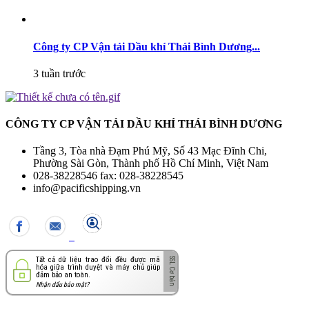
Công ty CP Vận tải Dầu khí Thái Bình Dương...
3 tuần trước
CÔNG TY CP VẬN TẢI DẦU KHÍ THÁI BÌNH DƯƠNG
Tầng 3, Tòa nhà Đạm Phú Mỹ, Số 43 Mạc Đĩnh Chi,
Phường Sài Gòn, Thành phố Hồ Chí Minh, Việt Nam
028-38228546 fax: 028-38228545
info@pacificshipping.vn
Tất cả dữ liệu trao đổi đều được mã
hóa giữa trình duyệt và máy chủ giúp
đảm bảo an toàn.
Nhận dấu bảo mật?