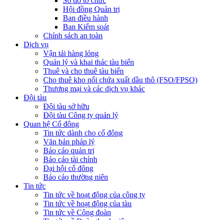
Sơ đồ tổ chức
Hội đồng Quản trị
Ban điều hành
Ban Kiểm soát
Chính sách an toàn
Dịch vụ
Vận tải hàng lỏng
Quản lý và khai thác tàu biển
Thuê và cho thuê tàu biển
Cho thuê kho nổi chứa xuất dầu thô (FSO/FPSO)
Thương mại và các dịch vụ khác
Đội tàu
Đội tàu sở hữu
Đội tàu Công ty quản lý
Quan hệ Cổ đông
Tin tức dành cho cổ đông
Văn bản pháp lý
Báo cáo quản trị
Báo cáo tài chính
Đại hội cổ đông
Báo cáo thường niên
Tin tức
Tin tức về hoạt động của công ty
Tin tức về hoạt động của tàu
Tin tức về Công đoàn