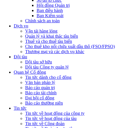
Sơ đồ tổ chức
Hội đồng Quản trị
Ban điều hành
Ban Kiểm soát
Chính sách an toàn
Dịch vụ
Vận tải hàng lỏng
Quản lý và khai thác tàu biển
Thuê và cho thuê tàu biển
Cho thuê kho nổi chứa xuất dầu thô (FSO/FPSO)
Thương mại và các dịch vụ khác
Đội tàu
Đội tàu sở hữu
Đội tàu Công ty quản lý
Quan hệ Cổ đông
Tin tức dành cho cổ đông
Văn bản pháp lý
Báo cáo quản trị
Báo cáo tài chính
Đại hội cổ đông
Báo cáo thường niên
Tin tức
Tin tức về hoạt động của công ty
Tin tức về hoạt động của tàu
Tin tức về Công đoàn