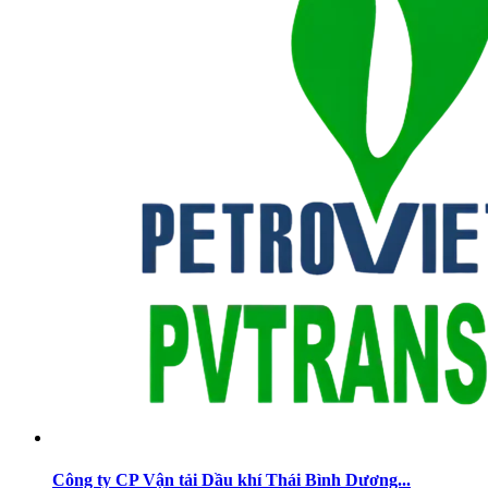
Công ty CP Vận tải Dầu khí Thái Bình Dương...