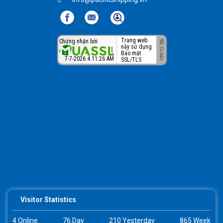
Trang web
Chứng nhận bởi
này sử dụng
Bảo mật
7-7-2026 4:11:26 AM
SSL/TLS
Visitor Statistics
4 Online
76 Day
210 Yesterday
865 Week