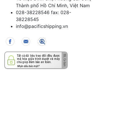
Thành phố Hồ Chí Minh, Việt Nam
028-38228546 fax: 028-
38228545
info@pacificshipping.vn
Tất cả dữ liệu trao đổi đều được
mã hóa giữa trình duyệt và máy
chủ giúp đảm bảo an toàn.
Nhận dấu bảo mật?