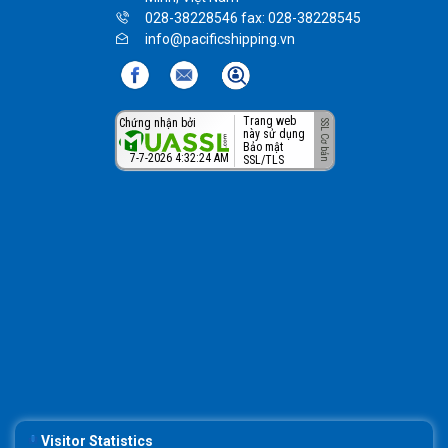
028-38228546 fax: 028-38228545
info@pacificshipping.vn
Trang web
Chứng nhận bởi
này sử dụng
Bảo mật
7-7-2026 4:32:24 AM
SSL/TLS
Visitor Statistics