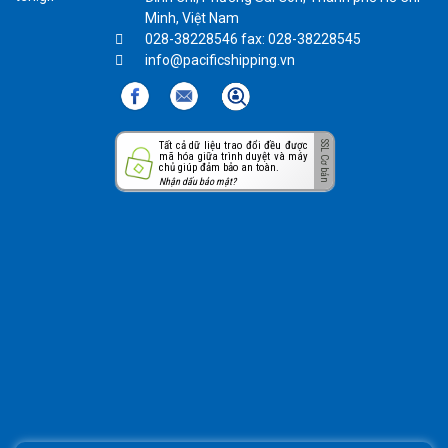
Minh, Việt Nam
028-38228546 fax: 028-38228545
info@pacificshipping.vn
Tất cả dữ liệu trao đổi đều được
mã hóa giữa trình duyệt và máy
chủ giúp đảm bảo an toàn.
Nhận dấu bảo mật?