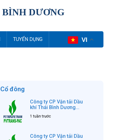
I BÌNH DƯƠNG
VI
TUYỂN DỤNG
Cổ đông
Công ty CP Vận tải Dầu
khí Thái Bình Dương...
1 tuần trước
Công ty CP Vận tải Dầu