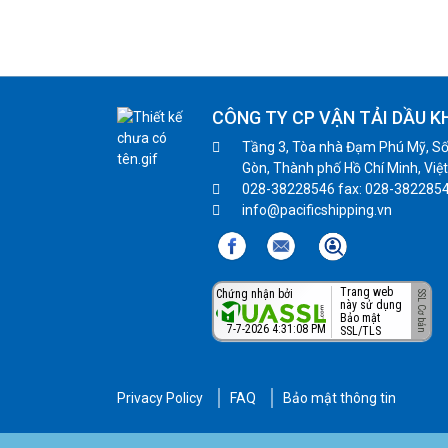
CÔNG TY CP VẬN TẢI DẦU K
Tầng 3, Tòa nhà Đạm Phú Mỹ, Số
Gòn, Thành phố Hồ Chí Minh, Việ
028-38228546 fax: 028-382285
info@pacificshipping.vn
Trang web
Chứng nhận bởi
này sử dụng
Bảo mật
7-7-2026 4:31:08 PM
SSL/TLS
Privacy Policy
FAQ
Bảo mật thông tin