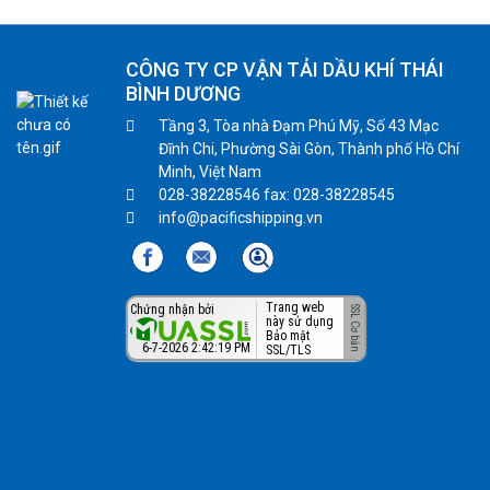
CÔNG TY CP VẬN TẢI DẦU KHÍ THÁI
BÌNH DƯƠNG
Tầng 3, Tòa nhà Đạm Phú Mỹ, Số 43 Mạc
Đĩnh Chi, Phường Sài Gòn, Thành phố Hồ Chí
Minh, Việt Nam
028-38228546 fax: 028-38228545
info@pacificshipping.vn
Trang web
Chứng nhận bởi
này sử dụng
Bảo mật
6-7-2026 2:42:20 PM
SSL/TLS