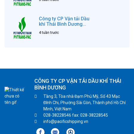
Công ty CP Vận tải Dầu
khí Thái Bình Dương...
4 tuần trước
CÔNG TY CP VẬN TẢI DẦU KHÍ THÁI
BÌNH DƯƠNG
Tầng 3, Tòa nhà Đạm Phú Mỹ, Số 43 Mạc
Đĩnh Chi, Phường Sài Gòn, Thành phố Hồ Chí
Minh, Việt Nam
028-38228546 fax: 028-38228545
info@pacificshipping.vn