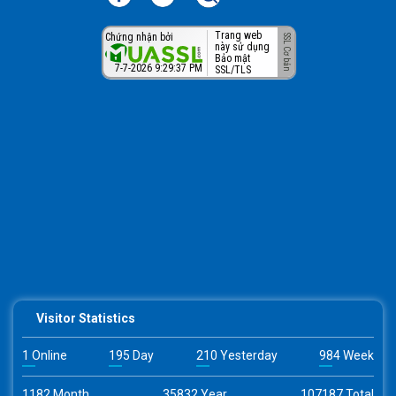
Trang web
Chứng nhận bởi
này sử dụng
Bảo mật
7-7-2026 9:29:37 PM
SSL/TLS
Visitor Statistics
1 Online
195 Day
210 Yesterday
984 Week
1182 Month
35832 Year
107187 Total