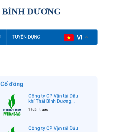
I BÌNH DƯƠNG
VI
TUYỂN DỤNG
Cổ đông
Công ty CP Vận tải Dầu
khí Thái Bình Dương...
1 tuần trước
Công ty CP Vận tải Dầu