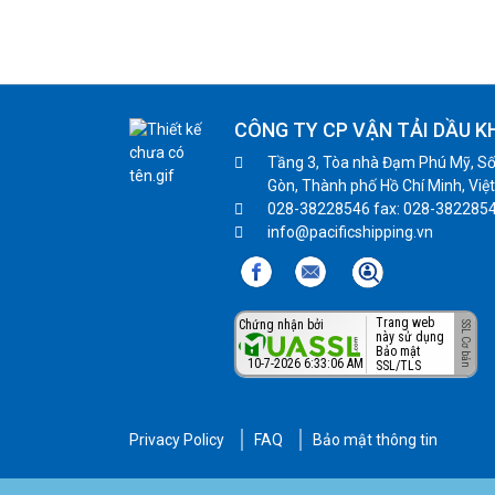
CÔNG TY CP VẬN TẢI DẦU K
Tầng 3, Tòa nhà Đạm Phú Mỹ, Số
Gòn, Thành phố Hồ Chí Minh, Việ
028-38228546 fax: 028-382285
info@pacificshipping.vn
Trang web
Chứng nhận bởi
này sử dụng
Bảo mật
10-7-2026 6:33:06 AM
SSL/TLS
Privacy Policy
FAQ
Bảo mật thông tin