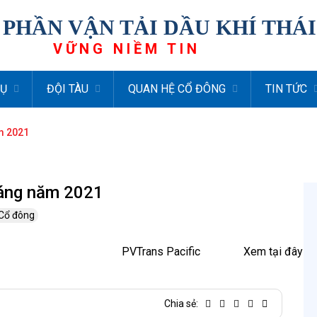
 PHẦN VẬN TẢI DẦU KHÍ THÁ
VỮNG NIỀM TIN
VỤ
ĐỘI TÀU
QUAN HỆ CỔ ĐÔNG
TIN TỨC
ăm 2021
tháng năm 2021
 Cổ đông
PVTrans Pacific
Xem tại đây
Chia sẻ: