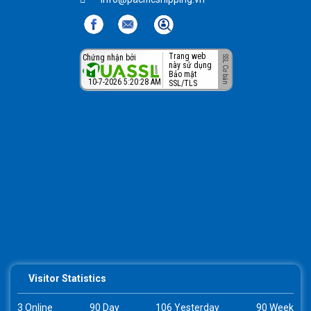
Trang web
Chứng nhận bởi
này sử dụng
Bảo mật
10-7-2026 5:20:28 AM
SSL/TLS
Visitor Statistics
3 Online
90 Day
106 Yesterday
90 Week