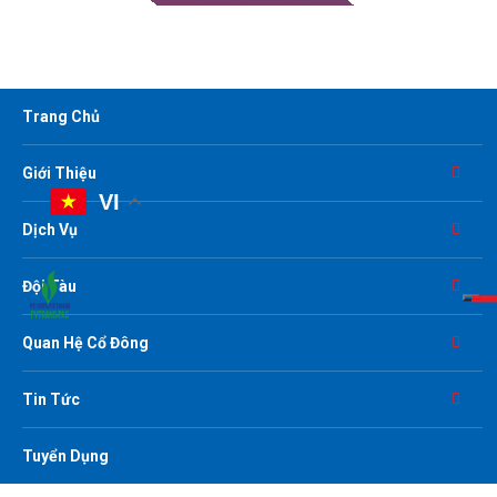
CÔNG TY CỔ PHẦN VẬN TẢI DẦU KHÍ THÁI BÌNH
DƯƠNG
Trang Chủ
Vững niềm tin
Giới Thiệu
VI
Dịch Vụ
Đội Tàu
Quan Hệ Cổ Đông
Tin Tức
Tuyển Dụng
Báo cáo tài chính của PVP