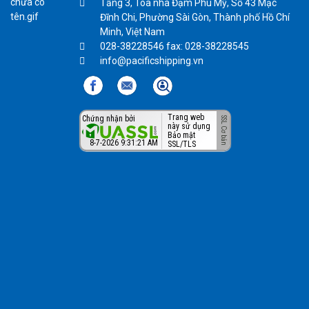
Tầng 3, Tòa nhà Đạm Phú Mỹ, Số 43 Mạc
Đĩnh Chi, Phường Sài Gòn, Thành phố Hồ Chí
Minh, Việt Nam
028-38228546 fax: 028-38228545
info@pacificshipping.vn
Trang web
Chứng nhận bởi
này sử dụng
Bảo mật
8-7-2026 9:31:21 AM
SSL/TLS