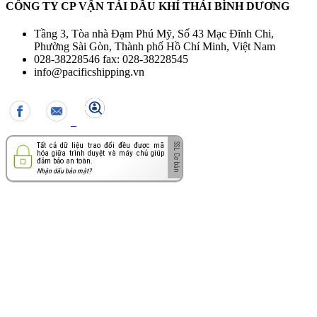
CÔNG TY CP VẬN TẢI DẦU KHÍ THÁI BÌNH DƯƠNG
Tầng 3, Tòa nhà Đạm Phú Mỹ, Số 43 Mạc Đĩnh Chi,
Phường Sài Gòn, Thành phố Hồ Chí Minh, Việt Nam
028-38228546 fax: 028-38228545
info@pacificshipping.vn
Tất cả dữ liệu trao đổi đều được mã
hóa giữa trình duyệt và máy chủ giúp
đảm bảo an toàn.
Nhận dấu bảo mật?