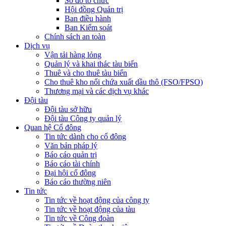
Sơ đồ tổ chức
Hội đồng Quản trị
Ban điều hành
Ban Kiểm soát
Chính sách an toàn
Dịch vụ
Vận tải hàng lỏng
Quản lý và khai thác tàu biển
Thuê và cho thuê tàu biển
Cho thuê kho nổi chứa xuất dầu thô (FSO/FPSO)
Thương mại và các dịch vụ khác
Đội tàu
Đội tàu sở hữu
Đội tàu Công ty quản lý
Quan hệ Cổ đông
Tin tức dành cho cổ đông
Văn bản pháp lý
Báo cáo quản trị
Báo cáo tài chính
Đại hội cổ đông
Báo cáo thường niên
Tin tức
Tin tức về hoạt động của công ty
Tin tức về hoạt động của tàu
Tin tức về Công đoàn