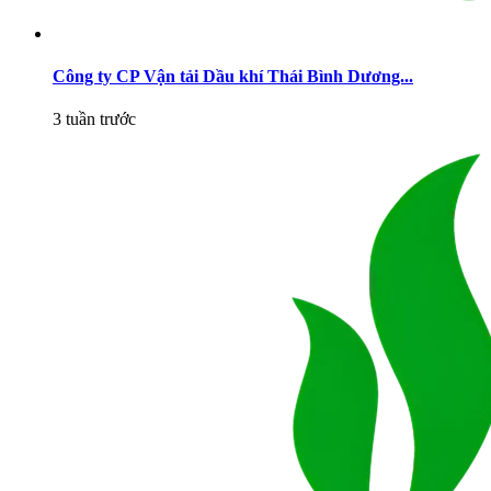
Công ty CP Vận tải Dầu khí Thái Bình Dương...
3 tuần trước